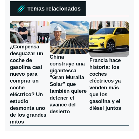
Temas relacionados
¿Compensa
desguazar un
China
coche de
Francia hace
construye una
gasolina casi
historia: los
gigantesca
nuevo para
coches
"Gran Muralla
comprar un
eléctricos ya
Solar" que
coche
venden más
también quiere
eléctrico? Un
que los
detener el
estudio
gasolina y el
avance del
desmonta uno
diésel juntos
desierto
de los grandes
mitos