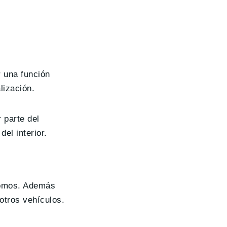
r una función
lización.
 parte del
el interior.
nomos. Además
otros vehículos.