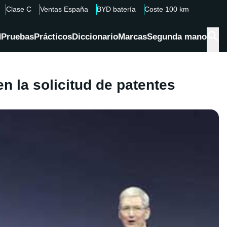
Clase C
Ventas España
BYD batería
Coste 100 km
d
Pruebas
Prácticos
Diccionario
Marcas
Segunda mano
n la solicitud de patentes