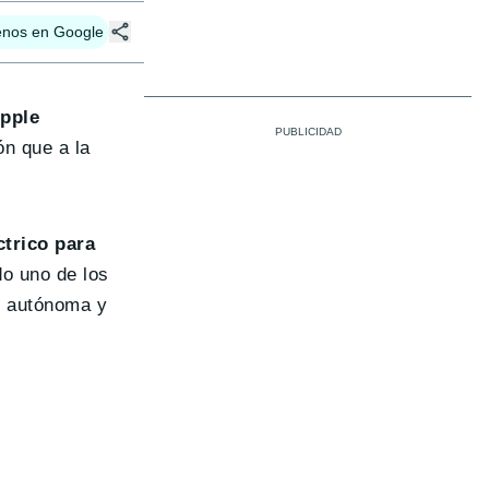
enos en Google
pple
ón que a la
ctrico para
do uno de los
n autónoma y