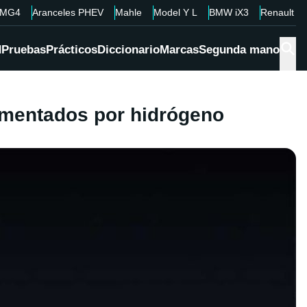
MG4
Aranceles PHEV
Mahle
Model Y L
BMW iX3
Renault 4
d
Pruebas
Prácticos
Diccionario
Marcas
Segunda mano
limentados por hidrógeno