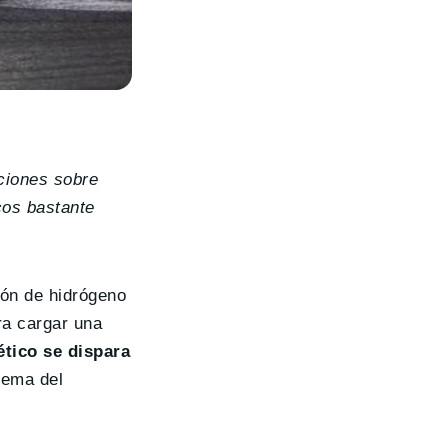
ciones sobre
cos bastante
ión de hidrógeno
ra cargar una
ético se dispara
uema del