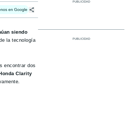
enos en Google
núan siendo
de la tecnología
s encontrar dos
Honda Clarity
vamente.