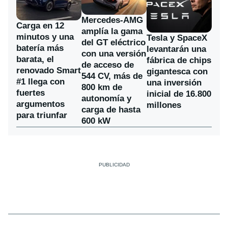
Mercedes-AMG
Carga en 12
amplía la gama
minutos y una
Tesla y SpaceX
del GT eléctrico
batería más
levantarán una
con una versión
barata, el
fábrica de chips
de acceso de
renovado Smart
gigantesca con
544 CV, más de
#1 llega con
una inversión
800 km de
fuertes
inicial de 16.800
autonomía y
argumentos
millones
carga de hasta
para triunfar
600 kW