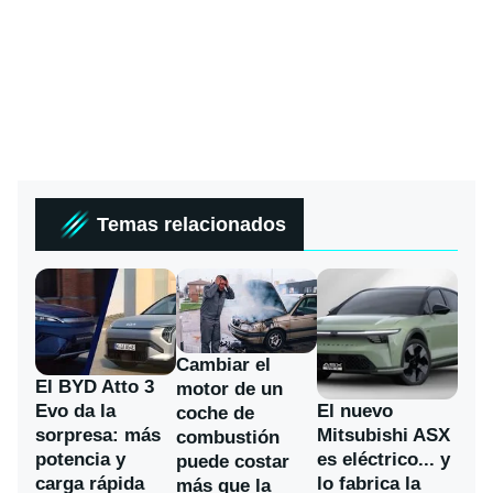
Temas relacionados
Cambiar el
El BYD Atto 3
motor de un
Evo da la
El nuevo
coche de
sorpresa: más
Mitsubishi ASX
combustión
potencia y
es eléctrico... y
puede costar
carga rápida
lo fabrica la
más que la