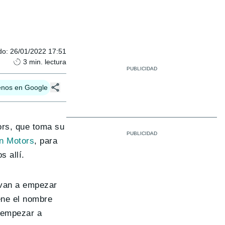
do
:
26/01/2022 17:51
3
min. lectura
enos en Google
ors, que toma su
wn Motors
, para
s allí.
 van a empezar
ene el nombre
a empezar a