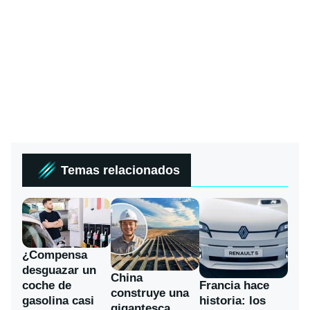
Temas relacionados
¿Compensa
desguazar un
China
coche de
Francia hace
construye una
gasolina casi
historia: los
gigantesca