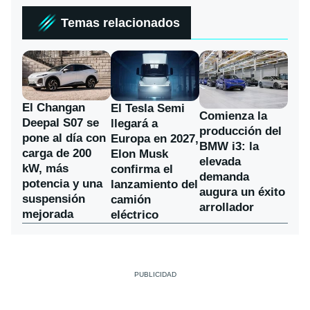
Temas relacionados
El Changan
El Tesla Semi
Comienza la
Deepal S07 se
llegará a
producción del
pone al día con
Europa en 2027,
BMW i3: la
carga de 200
Elon Musk
elevada
kW, más
confirma el
demanda
potencia y una
lanzamiento del
augura un éxito
suspensión
camión
arrollador
mejorada
eléctrico