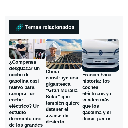
Temas relacionados
¿Compensa
desguazar un
China
coche de
Francia hace
construye una
gasolina casi
historia: los
gigantesca
nuevo para
coches
"Gran Muralla
comprar un
eléctricos ya
Solar" que
coche
venden más
también quiere
eléctrico? Un
que los
detener el
estudio
gasolina y el
avance del
desmonta uno
diésel juntos
desierto
de los grandes