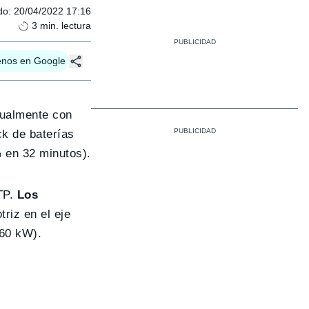
do
:
20/04/2022 17:16
3
min. lectura
enos en Google
tualmente con
ck de baterías
 en 32 minutos).
TP.
Los
riz en el eje
60 kW).