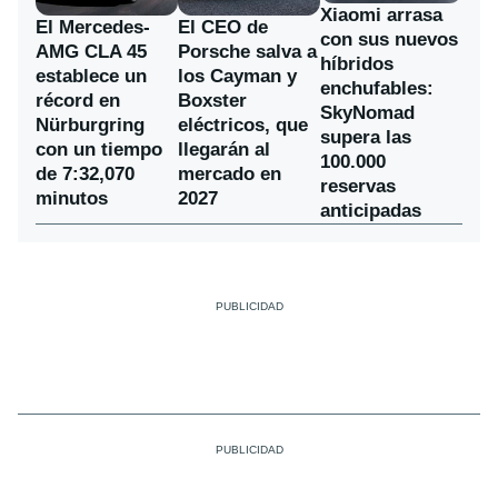
Xiaomi arrasa
El Mercedes-
El CEO de
con sus nuevos
AMG CLA 45
Porsche salva a
híbridos
establece un
los Cayman y
enchufables:
récord en
Boxster
SkyNomad
Nürburgring
eléctricos, que
supera las
con un tiempo
llegarán al
100.000
de 7:32,070
mercado en
reservas
minutos
2027
anticipadas