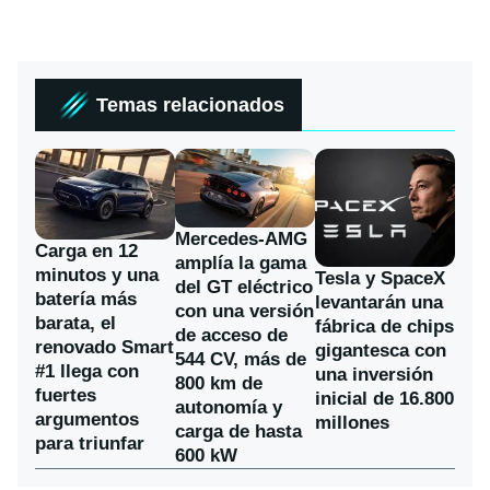
Temas relacionados
Mercedes-AMG
Carga en 12
amplía la gama
minutos y una
Tesla y SpaceX
del GT eléctrico
batería más
levantarán una
con una versión
barata, el
fábrica de chips
de acceso de
renovado Smart
gigantesca con
544 CV, más de
#1 llega con
una inversión
800 km de
fuertes
inicial de 16.800
autonomía y
argumentos
millones
carga de hasta
para triunfar
600 kW