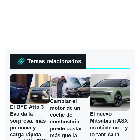
Temas relacionados
Cambiar el
El BYD Atto 3
motor de un
Evo da la
El nuevo
coche de
sorpresa: más
Mitsubishi ASX
combustión
potencia y
es eléctrico... y
puede costar
carga rápida
lo fabrica la
más que la