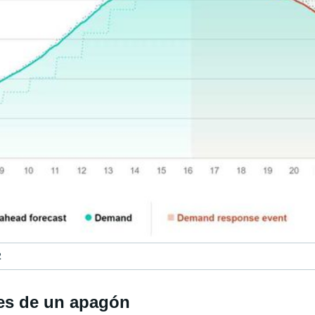
2
tes de un apagón