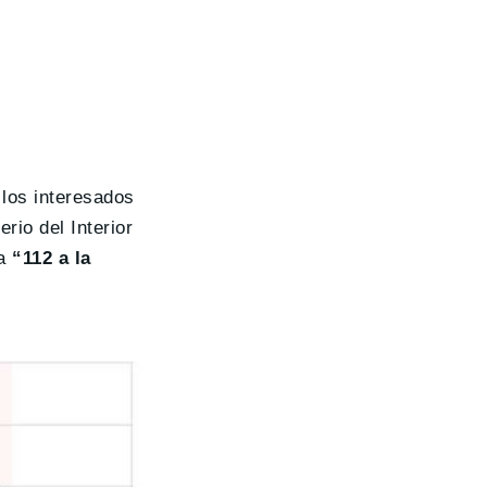
 los interesados
rio del Interior
ma
“112 a la