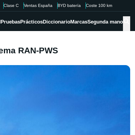
Clase C
Ventas España
BYD batería
Coste 100 km
d
Pruebas
Prácticos
Diccionario
Marcas
Segunda mano
istema RAN-PWS