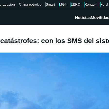
gradación
China petróleo
Smart
MG4
EBRO
Renault
Ford
Noticias
Movilida
 catástrofes: con los SMS del s