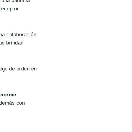
 una pantalla
receptor
ha colaboración
ue brindan
algo de orden en
 enorme
 además con