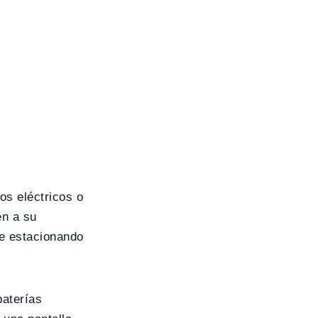
os eléctricos o
en a su
te estacionando
baterías