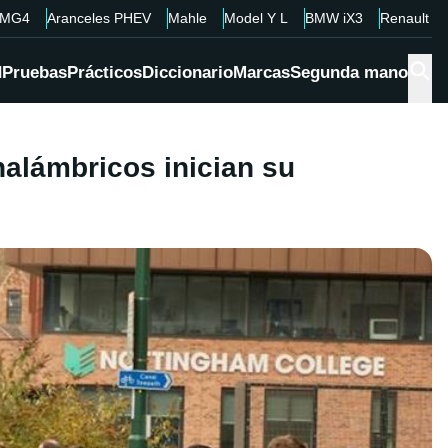
MG4
Aranceles PHEV
Mahle
Model Y L
BMW iX3
Renault 4
d
Pruebas
Prácticos
Diccionario
Marcas
Segunda mano
nalámbricos inician su