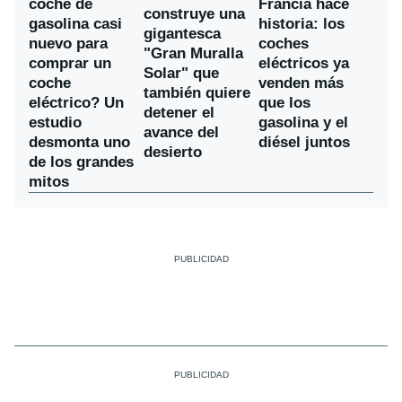
coche de
Francia hace
construye una
gasolina casi
historia: los
gigantesca
nuevo para
coches
"Gran Muralla
comprar un
eléctricos ya
Solar" que
coche
venden más
también quiere
eléctrico? Un
que los
detener el
estudio
gasolina y el
avance del
desmonta uno
diésel juntos
desierto
de los grandes
mitos