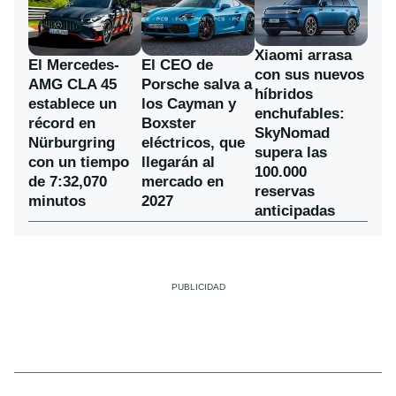
Xiaomi arrasa
El Mercedes-
El CEO de
con sus nuevos
AMG CLA 45
Porsche salva a
híbridos
establece un
los Cayman y
enchufables:
récord en
Boxster
SkyNomad
Nürburgring
eléctricos, que
supera las
con un tiempo
llegarán al
100.000
de 7:32,070
mercado en
reservas
minutos
2027
anticipadas