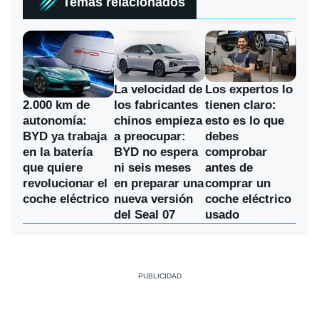
Temas relacionados
La velocidad de
Los expertos lo
los fabricantes
2.000 km de
tienen claro:
chinos empieza
autonomía:
esto es lo que
a preocupar:
BYD ya trabaja
debes
BYD no espera
en la batería
comprobar
ni seis meses
que quiere
antes de
en preparar una
revolucionar el
comprar un
nueva versión
coche eléctrico
coche eléctrico
del Seal 07
usado