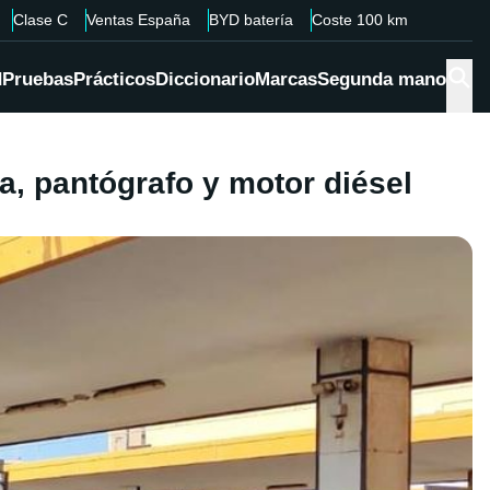
Clase C
Ventas España
BYD batería
Coste 100 km
d
Pruebas
Prácticos
Diccionario
Marcas
Segunda mano
ía, pantógrafo y motor diésel