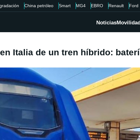
gradación
China petróleo
Smart
MG4
EBRO
Renault
Ford
Noticias
Movilida
n Italia de un tren híbrido: bater