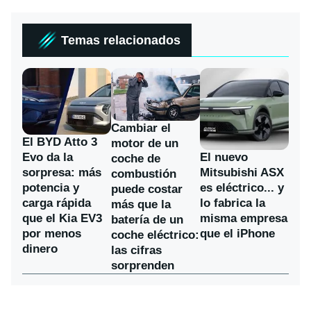
Temas relacionados
Cambiar el
El BYD Atto 3
motor de un
Evo da la
El nuevo
coche de
sorpresa: más
Mitsubishi ASX
combustión
potencia y
es eléctrico... y
puede costar
carga rápida
lo fabrica la
más que la
que el Kia EV3
misma empresa
batería de un
por menos
que el iPhone
coche eléctrico:
dinero
las cifras
sorprenden