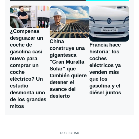
¿Compensa
desguazar un
China
coche de
Francia hace
construye una
gasolina casi
historia: los
gigantesca
nuevo para
coches
"Gran Muralla
comprar un
eléctricos ya
Solar" que
coche
venden más
también quiere
eléctrico? Un
que los
detener el
estudio
gasolina y el
avance del
desmonta uno
diésel juntos
desierto
de los grandes
mitos