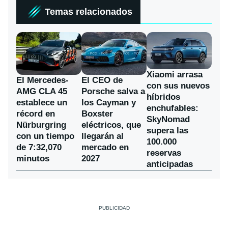
Temas relacionados
Xiaomi arrasa
El Mercedes-
El CEO de
con sus nuevos
AMG CLA 45
Porsche salva a
híbridos
establece un
los Cayman y
enchufables:
récord en
Boxster
SkyNomad
Nürburgring
eléctricos, que
supera las
con un tiempo
llegarán al
100.000
de 7:32,070
mercado en
reservas
minutos
2027
anticipadas