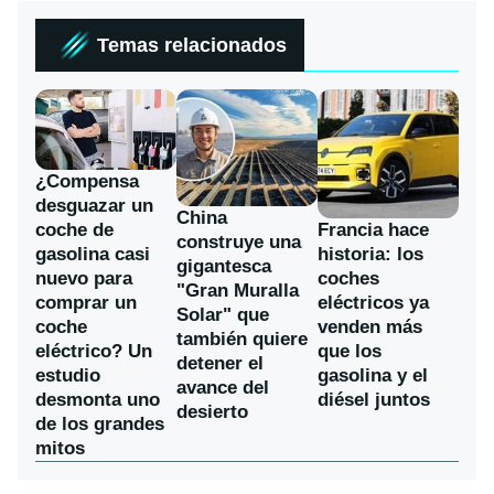
Temas relacionados
¿Compensa
desguazar un
China
coche de
Francia hace
construye una
gasolina casi
historia: los
gigantesca
nuevo para
coches
"Gran Muralla
comprar un
eléctricos ya
Solar" que
coche
venden más
también quiere
eléctrico? Un
que los
detener el
estudio
gasolina y el
avance del
desmonta uno
diésel juntos
desierto
de los grandes
mitos