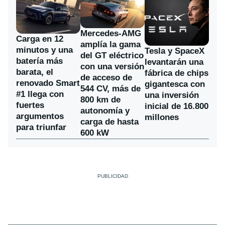
Mercedes-AMG
Carga en 12
amplía la gama
minutos y una
Tesla y SpaceX
del GT eléctrico
batería más
levantarán una
con una versión
barata, el
fábrica de chips
de acceso de
renovado Smart
gigantesca con
544 CV, más de
#1 llega con
una inversión
800 km de
fuertes
inicial de 16.800
autonomía y
argumentos
millones
carga de hasta
para triunfar
600 kW