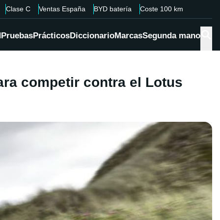
Clase C
Ventas España
BYD batería
Coste 100 km
d
Pruebas
Prácticos
Diccionario
Marcas
Segunda mano
ra competir contra el Lotus