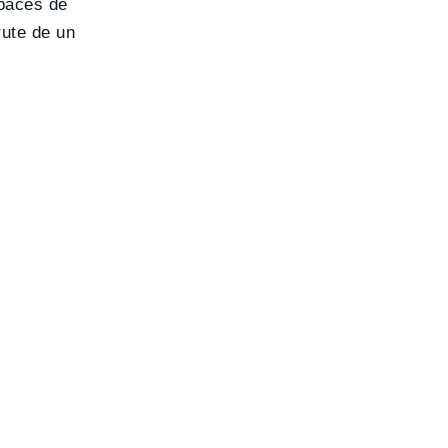
paces de
rute de un