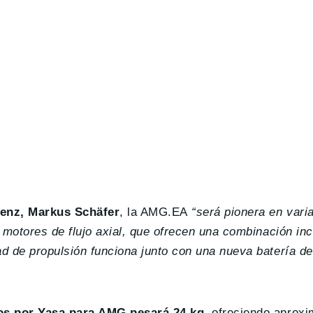
Benz, Markus Schäfer
, la AMG.EA
“será pionera en vari
e motores de flujo axial, que ofrecen una combinación i
 de propulsión funciona junto con una nueva batería de 
dos por Yasa para AMG pesará 24 kg
, ofreciendo aprox