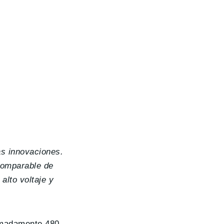
as innovaciones.
ncomparable de
alto voltaje y
imadamente 480