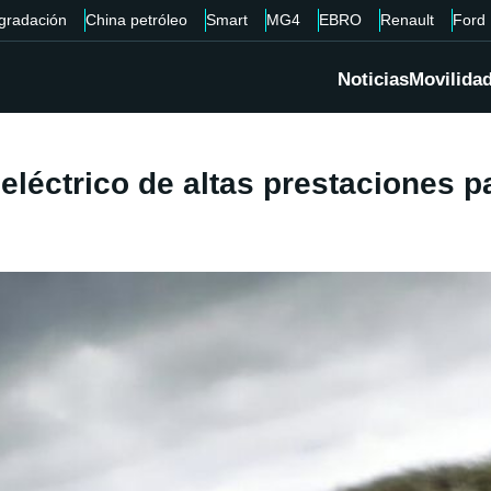
gradación
China petróleo
Smart
MG4
EBRO
Renault
Ford
Noticias
Movilida
éctrico de altas prestaciones pa