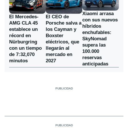
Xiaomi arrasa
El Mercedes-
El CEO de
con sus nuevos
AMG CLA 45
Porsche salva a
híbridos
establece un
los Cayman y
enchufables:
récord en
Boxster
SkyNomad
Nürburgring
eléctricos, que
supera las
con un tiempo
llegarán al
100.000
de 7:32,070
mercado en
reservas
minutos
2027
anticipadas