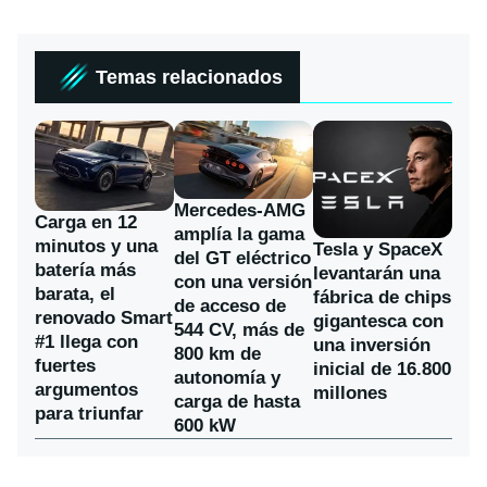
Temas relacionados
Mercedes-AMG
Carga en 12
amplía la gama
minutos y una
Tesla y SpaceX
del GT eléctrico
batería más
levantarán una
con una versión
barata, el
fábrica de chips
de acceso de
renovado Smart
gigantesca con
544 CV, más de
#1 llega con
una inversión
800 km de
fuertes
inicial de 16.800
autonomía y
argumentos
millones
carga de hasta
para triunfar
600 kW