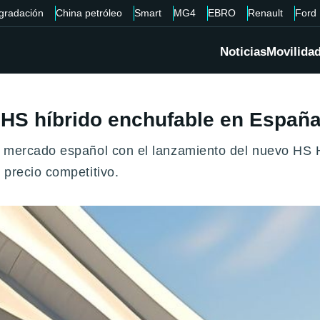
gradación
China petróleo
Smart
MG4
EBRO
Renault
Ford
Noticias
Movilida
 HS híbrido enchufable en Españ
l mercado español con el lanzamiento del nuevo HS 
 precio competitivo.