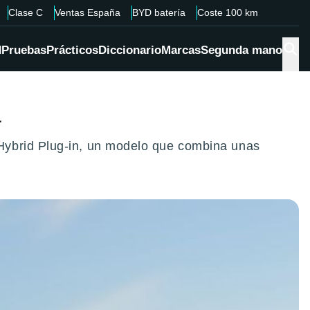
Clase C
Ventas España
BYD batería
Coste 100 km
d
Pruebas
Prácticos
Diccionario
Marcas
Segunda mano
a
Hybrid Plug-in, un modelo que combina unas