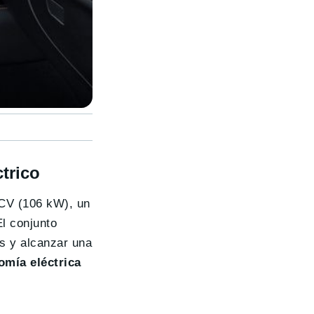
trico
 CV (106 kW), un
l conjunto
s y alcanzar una
omía eléctrica