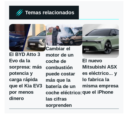
Temas relacionados
Cambiar el
El BYD Atto 3
motor de un
Evo da la
El nuevo
coche de
sorpresa: más
Mitsubishi ASX
combustión
potencia y
es eléctrico... y
puede costar
carga rápida
lo fabrica la
más que la
que el Kia EV3
misma empresa
batería de un
por menos
que el iPhone
coche eléctrico:
dinero
las cifras
sorprenden