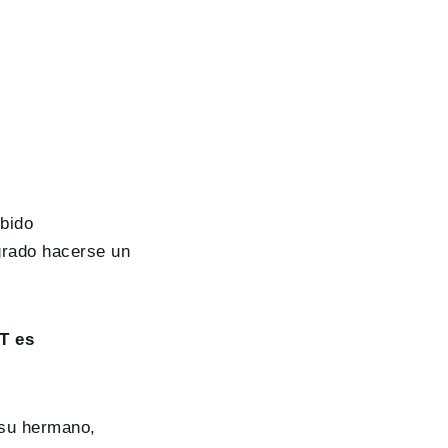
bido
grado hacerse un
T es
 su hermano,