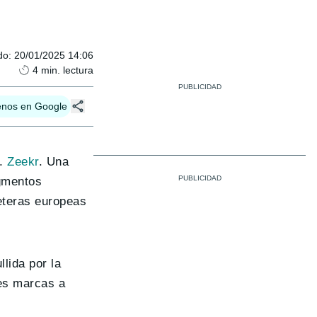
do
:
20/01/2025 14:06
4
min. lectura
enos en Google
.
Zeekr
. Una
egmentos
reteras europeas
lida por la
tes marcas a