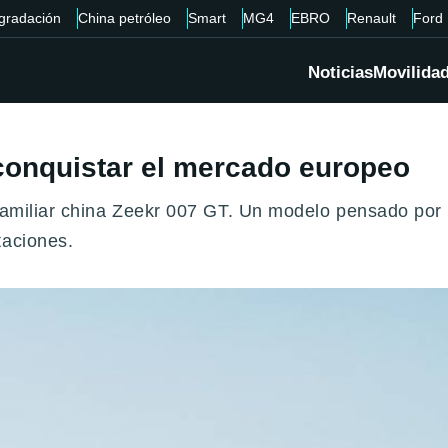
gradación
China petróleo
Smart
MG4
EBRO
Renault
Ford
Noticias
Movilida
 conquistar el mercado europeo
 familiar china Zeekr 007 GT. Un modelo pensado por
taciones.