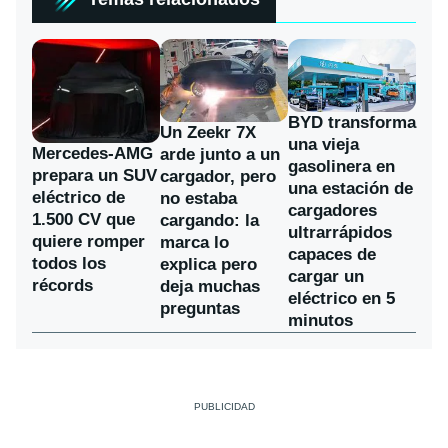
BYD transforma
Un Zeekr 7X
una vieja
Mercedes-AMG
arde junto a un
gasolinera en
prepara un SUV
cargador, pero
una estación de
eléctrico de
no estaba
cargadores
1.500 CV que
cargando: la
ultrarrápidos
quiere romper
marca lo
capaces de
todos los
explica pero
cargar un
récords
deja muchas
eléctrico en 5
preguntas
minutos