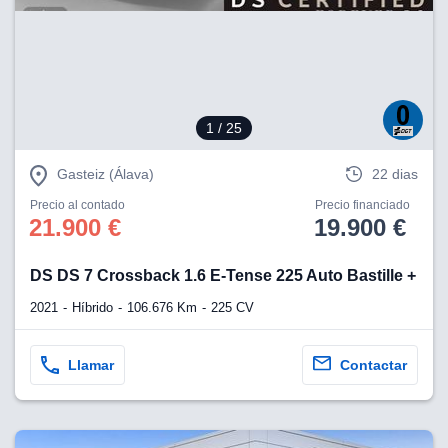
eb, pero no se
okies para
omportamiento
ar publicidad
ersonalizado,
drás
licidad
1
/ 25
rsonalizada.
zar la
Gasteiz (Álava)
22 dias
e cookies y
stro sitio
Precio al contado
Precio financiado
 de este
21.900 €
19.900 €
do el botón
DS DS 7 Crossback 1.6 E-Tense 225 Auto Bastille +
ntimiento,
estros socios
2021
Híbrido
106.676 Km
225 CV
ies,
es únicos o
imilares para
Llamar
Contactar
cceder y
os personales
a en este
s direcciones