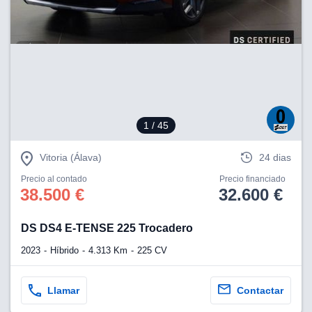
lización
ecisa e
n mediante
spositivos,
contenido
os, medición
 y contenido,
 de audiencia
1
/ 45
e servicios.
Vitoria (Álava)
24 dias
 1199 socios
Precio al contado
Precio financiado
38.500 €
32.600 €
DS DS4 E-TENSE 225 Trocadero
2023
Híbrido
4.313 Km
225 CV
Llamar
Contactar