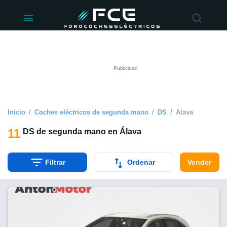
ivacidad
de
éctricos
lectricos.com)
rado por
 para
e la
ue se ofrece
d. Puedes
e sitio web
Inicio
Coches eléctricos de segunda mano
DS
Álava
siguientes
11
DS de segunda mano en Álava
okies y
 forma
Filtrar
Ordenar
Vender
digital
a, basada en
n recogida
kies o
imilares, nos