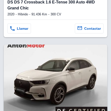
lquier
DS DS 7 Crossback 1.6 E-Tense 300 Auto 4WD
Grand Chic
to pulsando
2020
Híbrido
91.436 Km
300 CV
n de cookies
disponible en
Llamar
Contactar
stra página
VAMENTE,
ecnologías
 cookies
o aceptar la
e cookies,
er a nuestro
ectricos.com.
 te
e que solo se
okies que
ias para
 navegación