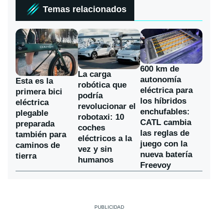
Temas relacionados
600 km de
La carga
autonomía
Esta es la
robótica que
eléctrica para
primera bici
podría
los híbridos
eléctrica
revolucionar el
enchufables:
plegable
robotaxi: 10
CATL cambia
preparada
coches
las reglas de
también para
eléctricos a la
juego con la
caminos de
vez y sin
nueva batería
tierra
humanos
Freevoy