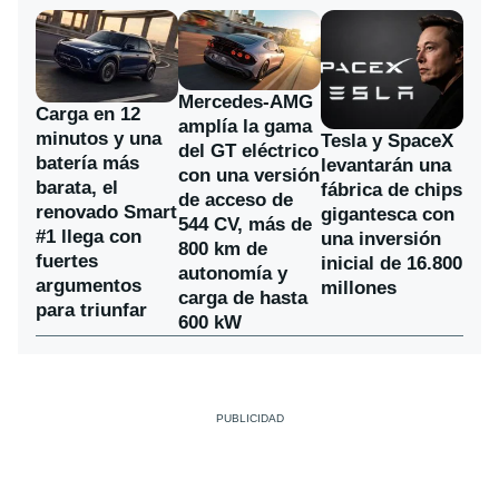
Mercedes-AMG
Carga en 12
amplía la gama
minutos y una
Tesla y SpaceX
del GT eléctrico
batería más
levantarán una
con una versión
barata, el
fábrica de chips
de acceso de
renovado Smart
gigantesca con
544 CV, más de
#1 llega con
una inversión
800 km de
fuertes
inicial de 16.800
autonomía y
argumentos
millones
carga de hasta
para triunfar
600 kW