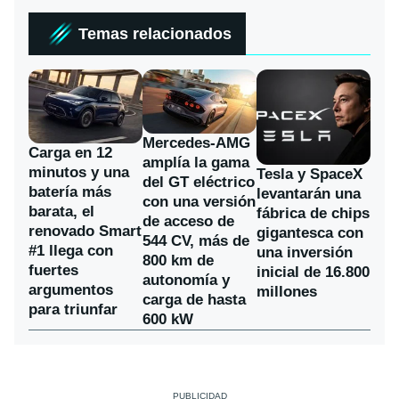
Temas relacionados
Mercedes-AMG
Carga en 12
amplía la gama
minutos y una
Tesla y SpaceX
del GT eléctrico
batería más
levantarán una
con una versión
barata, el
fábrica de chips
de acceso de
renovado Smart
gigantesca con
544 CV, más de
#1 llega con
una inversión
800 km de
fuertes
inicial de 16.800
autonomía y
argumentos
millones
carga de hasta
para triunfar
600 kW