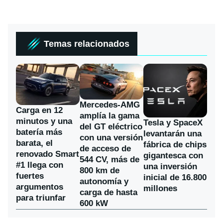
Temas relacionados
Mercedes-AMG
Carga en 12
amplía la gama
minutos y una
Tesla y SpaceX
del GT eléctrico
batería más
levantarán una
con una versión
barata, el
fábrica de chips
de acceso de
renovado Smart
gigantesca con
544 CV, más de
#1 llega con
una inversión
800 km de
fuertes
inicial de 16.800
autonomía y
argumentos
millones
carga de hasta
para triunfar
600 kW