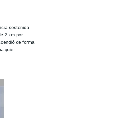
s
ncia sostenida
de 2 km por
escendió de forma
alquier