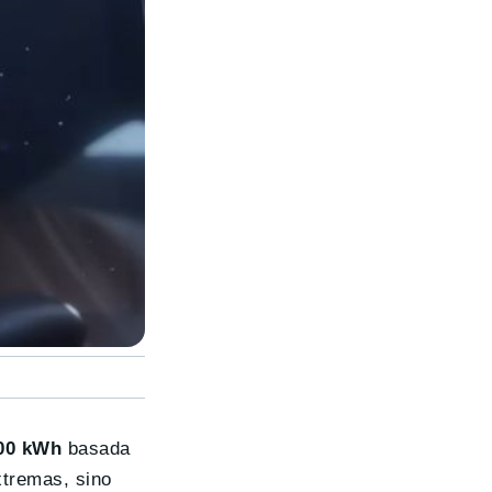
00 kWh
basada
xtremas, sino