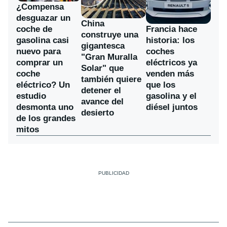
¿Compensa
desguazar un
China
coche de
Francia hace
construye una
gasolina casi
historia: los
gigantesca
nuevo para
coches
"Gran Muralla
comprar un
eléctricos ya
Solar" que
coche
venden más
también quiere
eléctrico? Un
que los
detener el
estudio
gasolina y el
avance del
desmonta uno
diésel juntos
desierto
de los grandes
mitos