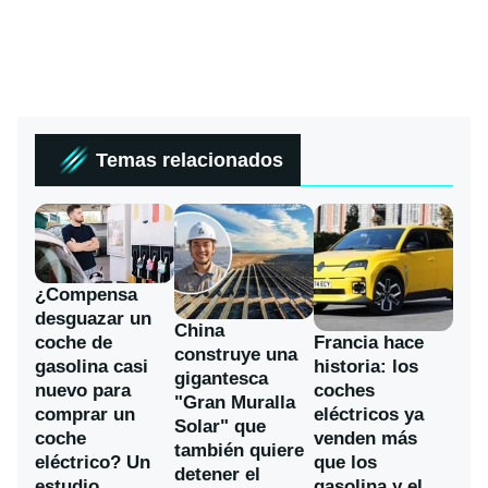
Temas relacionados
¿Compensa
desguazar un
China
coche de
Francia hace
construye una
gasolina casi
historia: los
gigantesca
nuevo para
coches
"Gran Muralla
comprar un
eléctricos ya
Solar" que
coche
venden más
también quiere
eléctrico? Un
que los
detener el
estudio
gasolina y el