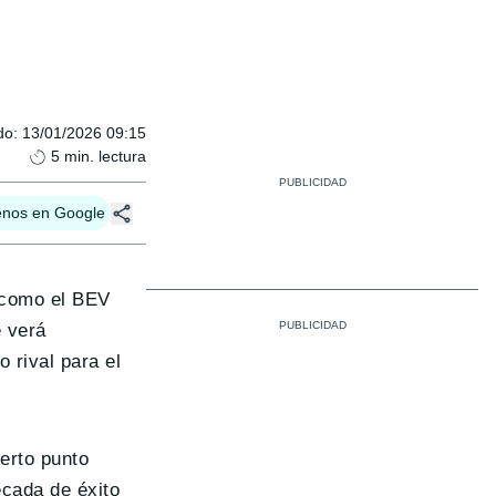
do
:
13/01/2026 09:15
5
min. lectura
enos en Google
 como el BEV
 verá
 rival para el
ierto punto
écada de éxito