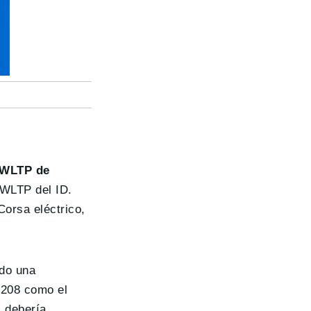
 WLTP de
WLTP del ID.
Corsa eléctrico,
ndo una
l 208 como el
l debería