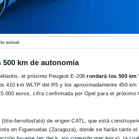
lo actual.
s 500 km de autonomía
ellantis, el próximo Peugeot E-208
rondará los 500 km
los 410 km WLTP del R5 y los aproximadamente 450 km 
25.000 euros, cifra confirmada por Opel para el próximo 
 (litio-ferrofosfato) de origen CATL, que está construye
lantis en Figueruelas (Zaragoza), donde se harán tanto e
rección
by-wire
(es decir, sin conexión mecánica), la cua