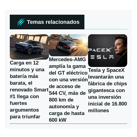
Temas relacionados
Mercedes-AMG
Carga en 12
amplía la gama
minutos y una
Tesla y SpaceX
del GT eléctrico
batería más
levantarán una
con una versión
barata, el
fábrica de chips
de acceso de
renovado Smart
gigantesca con
544 CV, más de
#1 llega con
una inversión
800 km de
fuertes
inicial de 16.800
autonomía y
argumentos
millones
carga de hasta
para triunfar
600 kW