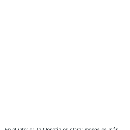
En el interior, la filosofía es clara: menos es más.