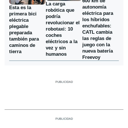
600 km de
La carga
autonomía
Esta es la
robótica que
eléctrica para
primera bici
podría
los híbridos
eléctrica
revolucionar el
enchufables:
plegable
robotaxi: 10
CATL cambia
preparada
coches
las reglas de
también para
eléctricos a la
juego con la
caminos de
vez y sin
nueva batería
tierra
humanos
Freevoy