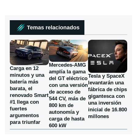
Temas relacionados
Mercedes-AMG
Carga en 12
amplía la gama
minutos y una
Tesla y SpaceX
del GT eléctrico
batería más
levantarán una
con una versión
barata, el
fábrica de chips
de acceso de
renovado Smart
gigantesca con
544 CV, más de
#1 llega con
una inversión
800 km de
fuertes
inicial de 16.800
autonomía y
argumentos
millones
carga de hasta
para triunfar
600 kW