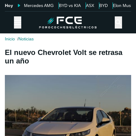
Hoy
Mercedes AMG
BYD vs KIA
ASX
BYD
Elon Musk
Inicio
Noticias
El nuevo Chevrolet Volt se retrasa
un año