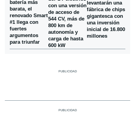
batería más
levantarán una
con una versión
barata, el
fábrica de chips
de acceso de
renovado Smart
gigantesca con
544 CV, más de
#1 llega con
una inversión
800 km de
fuertes
inicial de 16.800
autonomía y
argumentos
millones
carga de hasta
para triunfar
600 kW