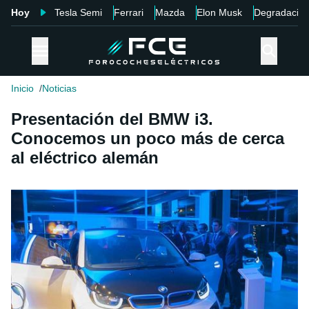
Hoy
Tesla Semi
Ferrari
Mazda
Elon Musk
Degradació
Inicio
Noticias
Presentación del BMW i3.
Conocemos un poco más de cerca
al eléctrico alemán