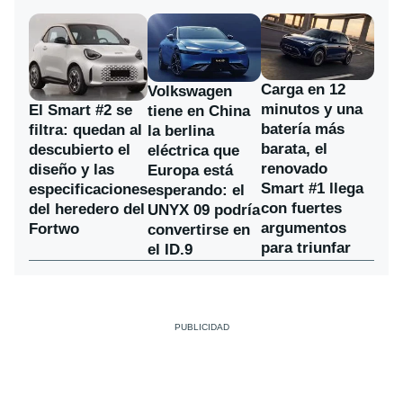
Carga en 12
Volkswagen
minutos y una
El Smart #2 se
tiene en China
batería más
filtra: quedan al
la berlina
barata, el
descubierto el
eléctrica que
renovado
diseño y las
Europa está
Smart #1 llega
especificaciones
esperando: el
con fuertes
del heredero del
UNYX 09 podría
argumentos
Fortwo
convertirse en
para triunfar
el ID.9