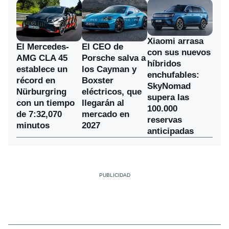
Xiaomi arrasa
El Mercedes-
El CEO de
con sus nuevos
AMG CLA 45
Porsche salva a
híbridos
establece un
los Cayman y
enchufables:
récord en
Boxster
SkyNomad
Nürburgring
eléctricos, que
supera las
con un tiempo
llegarán al
100.000
de 7:32,070
mercado en
reservas
minutos
2027
anticipadas