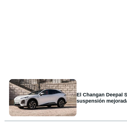
El Changan Deepal S
suspensión mejorad