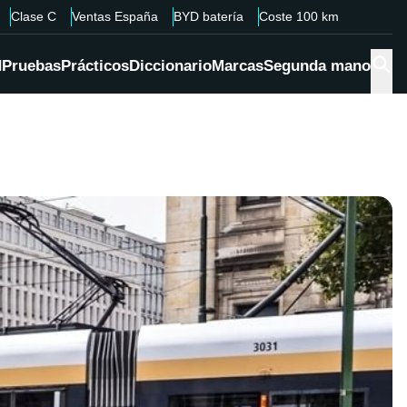
Clase C
Ventas España
BYD batería
Coste 100 km
d
Pruebas
Prácticos
Diccionario
Marcas
Segunda mano