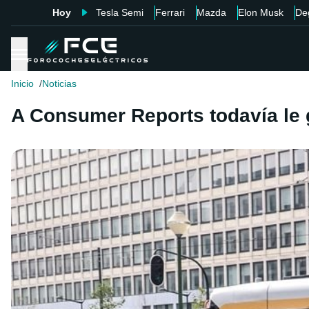
Hoy
Tesla Semi
Ferrari
Mazda
Elon Musk
De
Inicio
Noticias
A Consumer Reports todavía le 