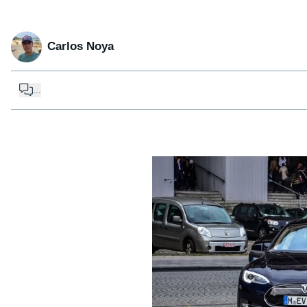
Carlos Noya
...