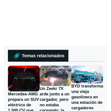
Temas relacionados
BYD transforma
Un Zeekr 7X
una vieja
Mercedes-AMG
arde junto a un
gasolinera en
prepara un SUV
cargador, pero
una estación de
eléctrico de
no estaba
cargadores
1.500 CV que
cargando: la