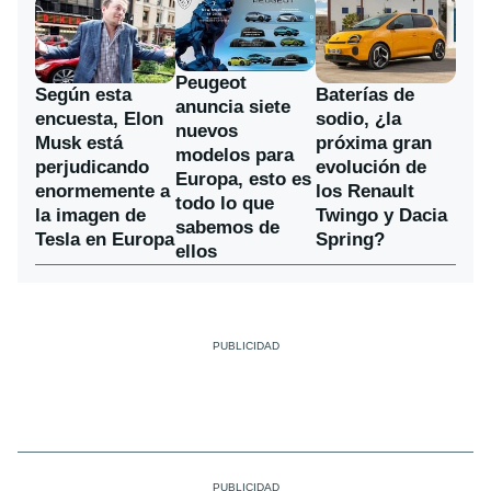
Peugeot
Según esta
Baterías de
anuncia siete
encuesta, Elon
sodio, ¿la
nuevos
Musk está
próxima gran
modelos para
perjudicando
evolución de
Europa, esto es
enormemente a
los Renault
todo lo que
la imagen de
Twingo y Dacia
sabemos de
Tesla en Europa
Spring?
ellos